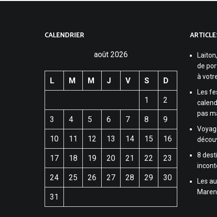
CALENDRIER
ARTICLE
août 2026
Laiton
de por
à votre
L
M
M
J
V
S
D
Les fe
1
2
calend
pas m
3
4
5
6
7
8
9
Voyag
10
11
12
13
14
15
16
décou
8 dest
17
18
19
20
21
22
23
incont
24
25
26
27
28
29
30
Les au
Maren
31